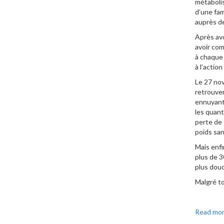
métabolis
d’une fam
auprès d
Après avo
avoir com
à chaque 
à l’actio
Le 27 nov
retrouver
ennuyante
les quant
perte de 
poids san
Mais enfi
plus de 3
plus douc
Malgré to
Read mo