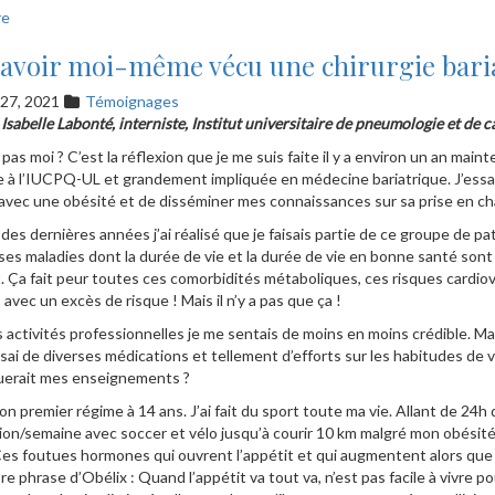
re
 avoir moi-même vécu une chirurgie bari
t 27, 2021
Témoignages
 Isabelle Labonté, interniste, Institut universitaire de pneumologie et d
pas moi ? C’est la réflexion que je me suis faite il y a environ un an maint
e à l’IUCPQ-UL et grandement impliquée en médecine bariatrique. J’essai
avec une obésité et de disséminer mes connaissances sur sa prise en ch
des dernières années j’ai réalisé que je faisais partie de ce groupe de pa
s maladies dont la durée de vie et la durée de vie en bonne santé sont
. Ça fait peur toutes ces comorbidités métaboliques, ces risques cardio
s avec un excès de risque ! Mais il n’y a pas que ça !
activités professionnelles je me sentais de moins en moins crédible. M
ssai de diverses médications et tellement d’efforts sur les habitudes de vie,
querait mes enseignements ?
 mon premier régime à 14 ans. J’ai fait du sport toute ma vie. Allant de 24h
on/semaine avec soccer et vélo jusqu’à courir 10 km malgré mon obésité. 
Ces foutues hormones qui ouvrent l’appétit et qui augmentent alors que t
bre phrase d’Obélix : Quand l’appétit va tout va, n’est pas facile à vivre 