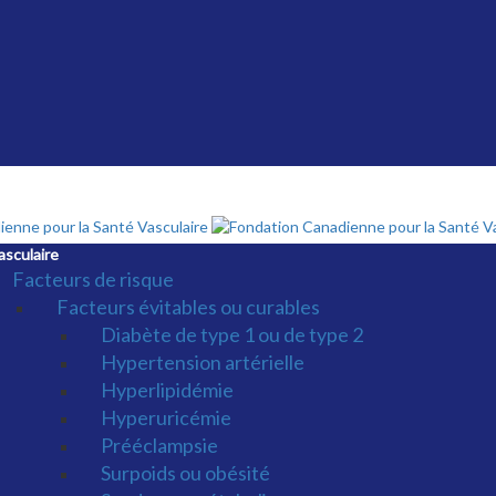
asculaire
Facteurs de risque
Facteurs évitables ou curables
Diabète de type 1 ou de type 2
Hypertension artérielle
Hyperlipidémie
Hyperuricémie
Prééclampsie
Surpoids ou obésité