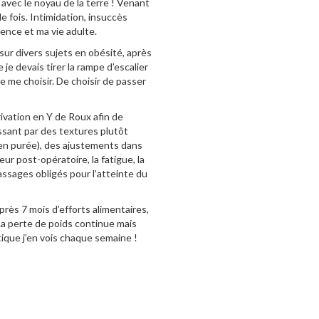
 avec le noyau de la terre ! Venant
e fois. Intimidation, insuccès
nce et ma vie adulte.
sur divers sujets en obésité, après
e devais tirer la rampe d’escalier
de me choisir. De choisir de passer
rivation en Y de Roux afin de
assant par des textures plutôt
 en purée), des ajustements dans
ur post-opératoire, la fatigue, la
assages obligés pour l’atteinte du
Après 7 mois d’efforts alimentaires,
La perte de poids continue mais
ique j’en vois chaque semaine !