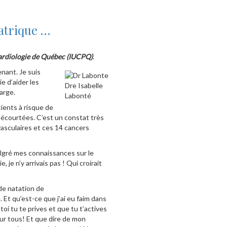
atrique …
e cardiologie de Québec (IUCPQ)
.
enant. Je suis
e d’aider les
Dre Isabelle
arge.
Labonté
tients à risque de
 écourtées. C’est un constat très
vasculaires et ces 14 cancers
algré mes connaissances sur le
 je n’y arrivais pas ! Qui croirait
 de natation de
Et qu’est-ce que j’ai eu faim dans
oi tu te prives et que tu t’actives
pour tous! Et que dire de mon