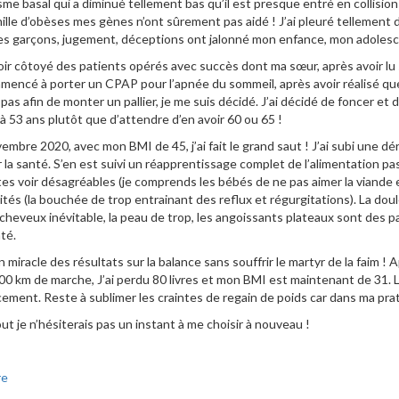
me basal qui a diminué tellement bas qu’il est presque entré en collision
ille d’obèses mes gènes n’ont sûrement pas aidé ! J’ai pleuré tellement d
es garçons, jugement, déceptions ont jalonné mon enfance, mon adolesce
ir côtoyé des patients opérés avec succès dont ma sœur, après avoir lu 
mencé à porter un CPAP pour l’apnée du sommeil, après avoir réalisé que j
pas afin de monter un pallier, je me suis décidé. J’ai décidé de foncer et 
n à 53 ans plutôt que d’attendre d’en avoir 60 ou 65 !
embre 2020, avec mon BMI de 45, j’ai fait le grand saut ! J’ai subi une dé
 la santé. S’en est suivi un réapprentissage complet de l’alimentation p
s voir désagréables (je comprends les bébés de ne pas aimer la viande
ités (la bouchée de trop entrainant des reflux et régurgitations). La doule
cheveux inévitable, la peau de trop, les angoissants plateaux sont des p
té.
n miracle des résultats sur la balance sans souffrir le martyr de la faim ! 
00 km de marche, J’ai perdu 80 livres et mon BMI est maintenant de 31. 
ement. Reste à sublimer les craintes de regain de poids car dans ma prat
ut je n’hésiterais pas un instant à me choisir à nouveau !
re