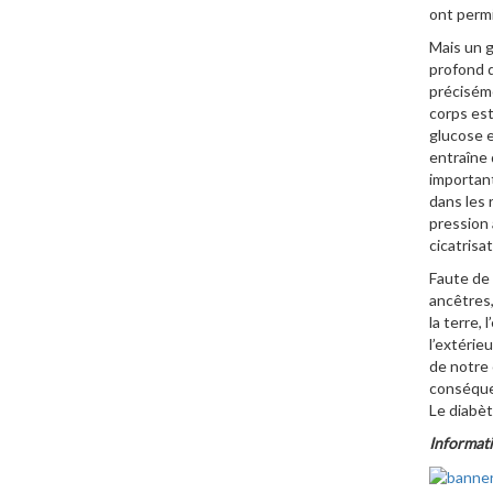
ont permi
Mais un g
profond d
préciséme
corps est
glucose e
entraîne 
important
dans les 
pression 
cicatrisa
Faute de 
ancêtres,
la terre,
l’extérie
de notre 
conséquen
Le diabèt
Informat