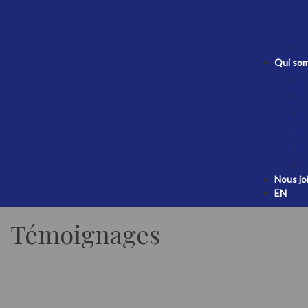
Qui so
Nous jo
EN
Témoignages