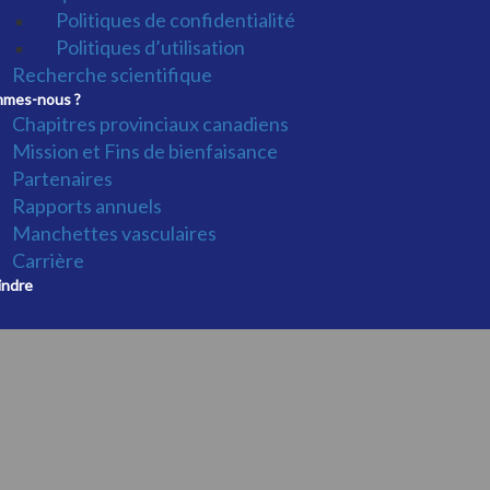
Politiques de confidentialité
Politiques d’utilisation
Recherche scientifique
mmes-nous ?
Chapitres provinciaux canadiens
Mission et Fins de bienfaisance
Partenaires
Rapports annuels
Manchettes vasculaires
Carrière
indre