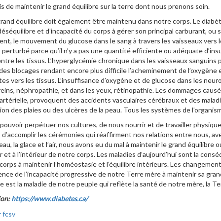
s de maintenir le grand équilibre sur la terre dont nous prenons soin.
rand équilibre doit également être maintenu dans notre corps. Le diabè
éséquilibre et d’incapacité du corps à gérer son principal carburant, ou s
nt, le mouvement du glucose dans le sang à travers les vaisseaux vers 
 perturbé parce qu’il n’y a pas une quantité efficiente ou adéquate d’insu
ntre les tissus. L’hyperglycémie chronique dans les vaisseaux sanguins
des blocages rendant encore plus difficile l’acheminement de l’oxygène
es vers les tissus. L’insuffisance d’oxygène et de glucose dans les neu
reins, néphropathie, et dans les yeux, rétinopathie. Les dommages caus
artérielle, provoquent des accidents vasculaires cérébraux et des malad
tion des plaies ou des ulcères de la peau. Tous les systèmes de l’organism
pouvoir perpétuer nos cultures, de nous nourrir et de travailler physiq
 d’accomplir les cérémonies qui réaffirment nos relations entre nous, ave
 l’eau, la glace et l’air, nous avons eu du mal à maintenir le grand équilibr
ur et à l’intérieur de notre corps. Les maladies d’aujourd’hui sont la con
corps à maintenir l’homéostasie et l’équilibre intérieurs. Les changement
ce de l’incapacité progressive de notre Terre mère à maintenir sa gran
e est la maladie de notre peuple qui reflète la santé de notre mère, la T
ion:
https://www.diabetes.ca/