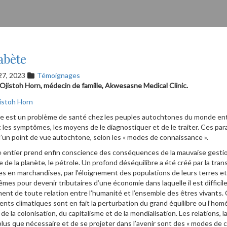
abète
27, 2023
Témoignages
e Ojistoh Horn, médecin de famille, Akwesasne Medical Clinic.
te est un problème de santé chez les peuples autochtones du monde en
 les symptômes, les moyens de le diagnostiquer et de le traiter. Ces par
’un point de vue autochtone, selon les « modes de connaissance ».
entier prend enfin conscience des conséquences de la mauvaise gestion 
e de la planète, le pétrole. Un profond déséquilibre a été créé par la tra
s en marchandises, par l’éloignement des populations de leurs terres et
êmes pour devenir tributaires d’une économie dans laquelle il est difficile
ment de toute relation entre l’humanité et l’ensemble des êtres vivants
ts climatiques sont en fait la perturbation du grand équilibre ou l’homé
de la colonisation, du capitalisme et de la mondialisation. Les relations, la
lus que nécessaire et de se projeter dans l’avenir sont des « modes de