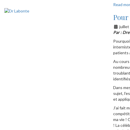
Read mo
Pour
juille
Par : Dre
Pourquoi 
internist
patients 
Au cours 
nombreuse
troublant
identifié
Dans mes 
sujet, l’e
et appli
J’ai fait
compétiti
ma vie ! 
! La célè