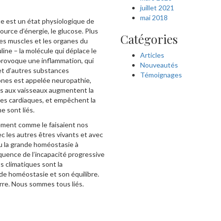
juillet 2021
mai 2018
te est un état physiologique de
ource d’énergie, le glucose. Plus
Catégories
les muscles et les organes du
line – la molécule qui déplace le
Articles
 provoque une inflammation, qui
Nouveautés
 et d’autres substances
Témoignages
rones est appelée neuropathie,
és aux vaisseaux augmentent la
ies cardiaques, et empêchent la
e sont liés.
uement comme le faisaient nos
c les autres êtres vivants et avec
e ou la grande homéostasie à
séquence de l’incapacité progressive
s climatiques sont la
de homéostasie et son équilibre.
erre. Nous sommes tous liés.