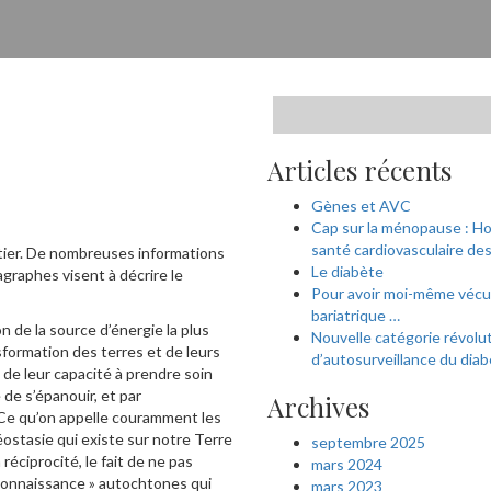
Articles récents
Gènes et AVC
Cap sur la ménopause : H
santé cardiovasculaire d
tier. De nombreuses informations
Le diabète
agraphes visent à décrire le
Pour avoir moi-même vécu 
bariatrique …
de la source d’énergie la plus
Nouvelle catégorie révolu
nsformation des terres et de leurs
d’autosurveillance du diab
 de leur capacité à prendre soin
 de s’épanouir, et par
Archives
. Ce qu’on appelle couramment les
ostasie qui existe sur notre Terre
septembre 2025
 réciprocité, le fait de ne pas
mars 2024
 connaissance » autochtones qui
mars 2023