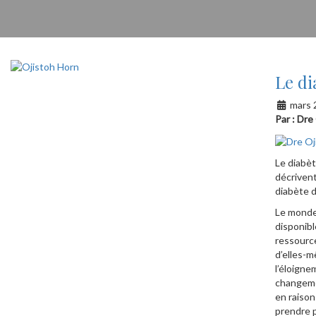
Le di
mars 
Par : Dr
Le diabè
décrivent
diabète d
Le monde 
disponibl
ressource
d’elles-m
l’éloigne
changemen
en raison 
prendre p