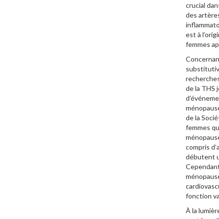
crucial dan
des artères
inflammatoi
est à l’ori
femmes ap
Concernant
substitutiv
recherches
de la THS j
d’événemen
ménopause 
de la Soci
femmes qui
ménopause 
compris d’a
débutent un
Cependant,
ménopause,
cardiovascu
fonction va
À la lumièr