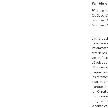
Par : (de g
1
Centre de
Québec, 
Montréal,
Montréal, 
L’athéroscl
caractéris
inflammato
artérielles
vie, ou int
développer
cliniques 
risque de 
les femmes
infarctus 
marque une
l’arrêt na
hormonaux,
progestéro
la santé ca