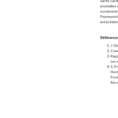
santé card
anomalies m
surviennen
l’hormonot
antécédents
Référence
J Ob
Coeu
Rapp
Les 
S. P
Horm
Post
Reco